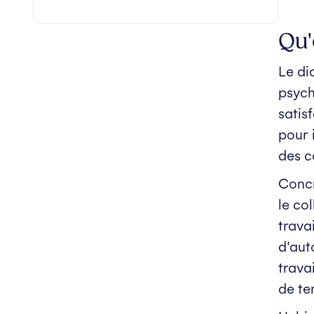
Qu'
Le di
psych
satis
pour 
des c
Concr
le co
trava
d'aut
trava
de te