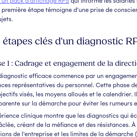
 un pack d'affichage RPS
qui informe les salariés 
 première étape témoigne d'une prise de conscien
jets.
 étapes clés d'un diagnostic R
e 1 : Cadrage et engagement de la direct
diagnostic efficace commence par un engagement c
nces représentatives du personnel. Cette phase de 
bjectifs visés, les moyens alloués et le calendrier
parente sur la démarche pour éviter les rumeurs et
érience clinique montre que les diagnostics qui é
âclée, créant de la méfiance et des résistances. À
tions de l'entreprise et les limites de la démarche