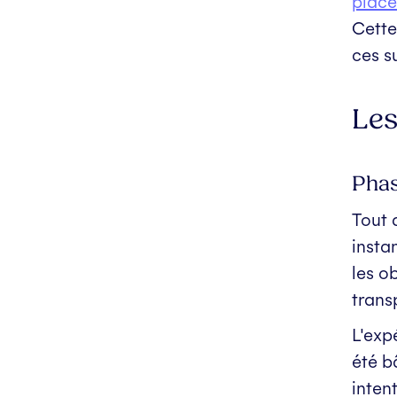
place
Cette
ces su
Les
Phas
Tout 
insta
les o
trans
L'exp
été b
inten