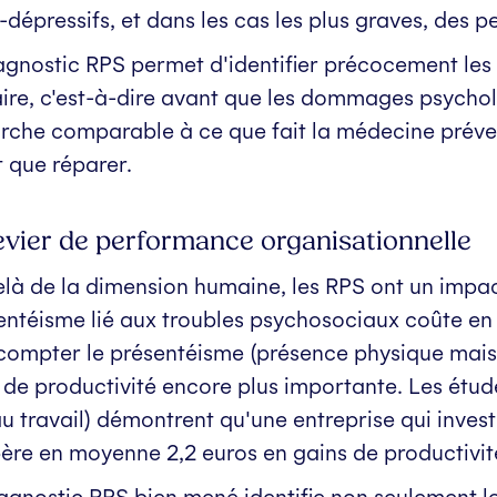
-dépressifs, et dans les cas les plus graves, des p
agnostic RPS permet d'identifier précocement les s
ire, c'est-à-dire avant que les dommages psychol
che comparable à ce que fait la médecine prévent
t que réparer.
evier de performance organisationnelle
là de la dimension humaine, les RPS ont un impa
entéisme lié aux troubles psychosociaux coûte en
compter le présentéisme (présence physique mai
 de productivité encore plus importante. Les étude
au travail) démontrent qu'une entreprise qui invest
ère en moyenne 2,2 euros en gains de productivité
agnostic RPS bien mené identifie non seulement l