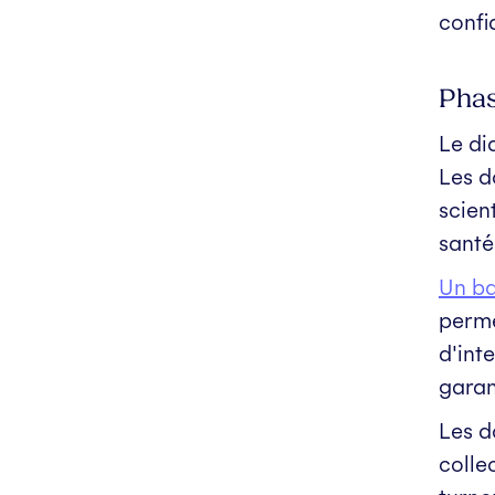
confi
Phas
Le di
Les d
scien
santé
Un b
perme
d'int
garan
Les d
colle