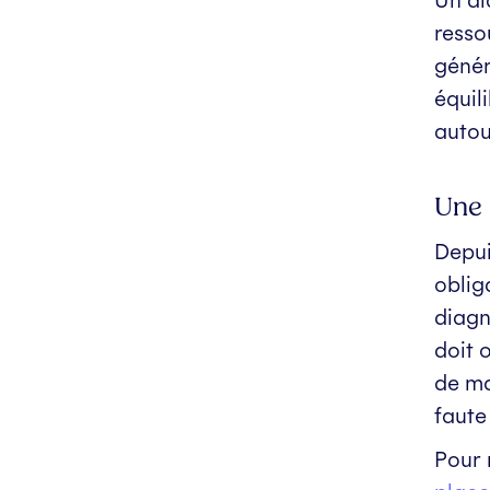
resso
génér
équil
autou
Une 
Depui
oblig
diagn
doit 
de ma
faute
Pour 