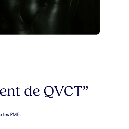
ment de QVCT”
e les PME.