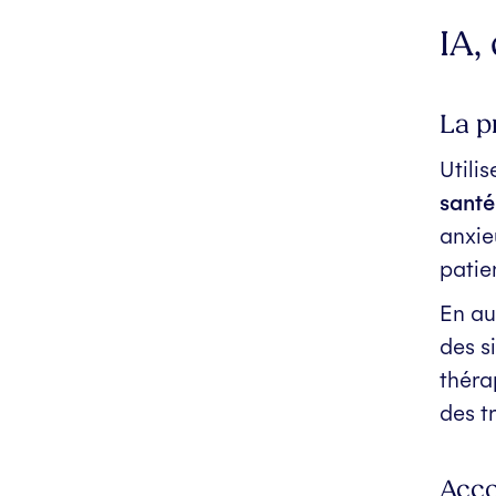
IA,
La p
Utilise
santé
anxie
patie
En au
des s
théra
des t
Acco