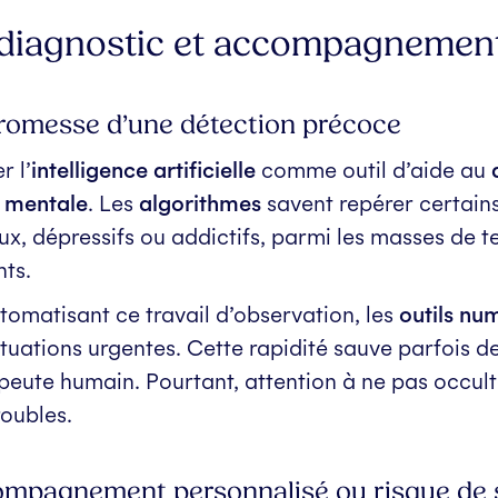
 diagnostic et accompagnement :
romesse d’une détection précoce
r l’
intelligence artificielle
comme outil d’aide au
 mentale
. Les
algorithmes
savent repérer certains
ux, dépressifs ou addictifs, parmi les masses de t
nts.
tomatisant ce travail d’observation, les
outils nu
ituations urgentes. Cette rapidité sauve parfois d
peute humain. Pourtant, attention à ne pas occulte
roubles.
mpagnement personnalisé ou risque de s