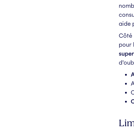
nombr
consu
aide 
Côté 
pour 
super
d’oub
A
A
O
O
Lim