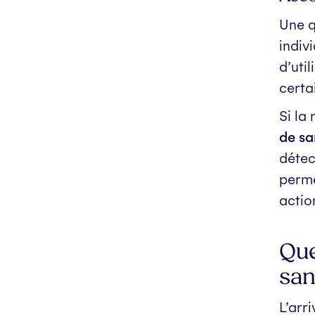
Une q
indiv
d’uti
certa
Si la
de sa
détec
perme
actio
Que
san
L’arr