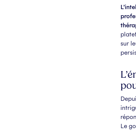
L’inte
profe
théra
plate
sur l
persi
L’é
pou
Depui
intri
répon
Le go