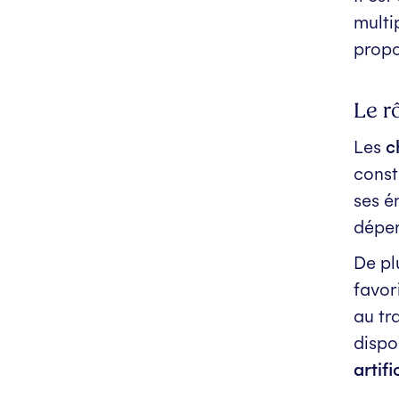
multi
propo
Le r
Les
c
const
ses é
déper
De pl
favor
au tr
dispo
artifi