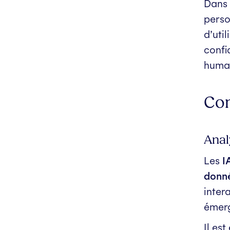
Dans 
perso
d’util
confi
huma
Com
Anal
Les
I
donné
inter
émerg
Il es