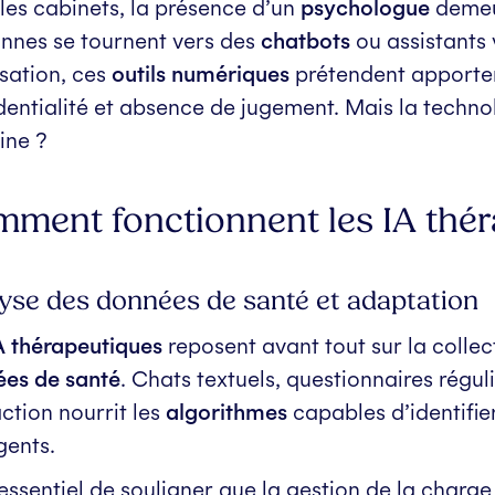
les cabinets, la présence d’un
psychologue
demeur
nnes se tournent vers des
chatbots
ou assistants 
isation, ces
outils numériques
prétendent apporter 
dentialité et absence de jugement. Mais la technolo
ine ?
ment fonctionnent les IA thér
yse des données de santé et adaptation
A thérapeutiques
reposent avant tout sur la collec
es de santé
. Chats textuels, questionnaires régul
action nourrit les
algorithmes
capables d’identifie
ents.
t essentiel de souligner que la gestion de la charg